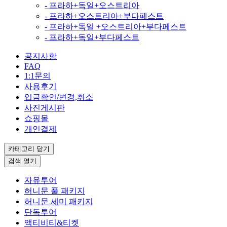
- 프라하+독일+오스트리아
- 프라하+오스트리아+부다페스트
- 프라하+독일 +오스트리아+부다페스트
- 프라하+독일+부다페스트
공지사항
FAQ
1:1문의
사용후기
입금확인/변경,취소
사진게시판
쇼핑몰
개인결제
카테고리
닫기
검색
열기
자유투어
허니문 풀 패키지
허니문 세미 패키지
단독투어
액티비티&티켓