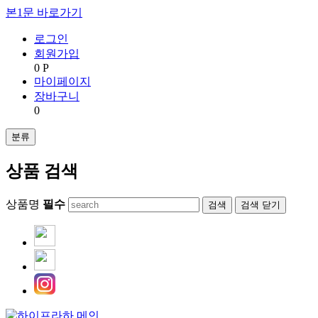
본1문 바로가기
로그인
회원가입
0 P
마이페이지
장바구니
0
분류
상품 검색
상품명
필수
검색
닫기